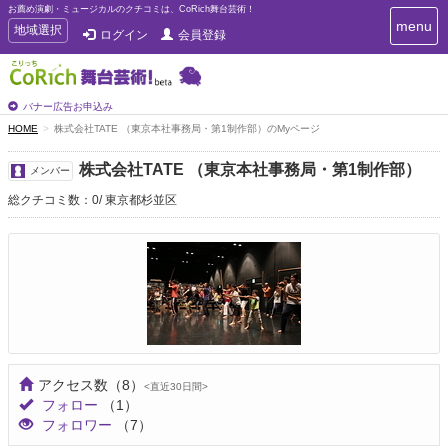
お薦め演劇・ミュージカルのクチコミは、CoRich舞台芸術！
T
menu
T
地域選択
ログイン
会員登録
o
o
g
g
g
g
l
l
バナー広告お申込み
e
e
HOME
株式会社TATE （東京本社事務局・第1制作部）のMyページ
n
n
a
a
v
株式会社TATE （東京本社事務局・第1制作部）
メンバー
i
v
g
総クチコミ数：0
東京都杉並区
i
a
g
t
a
i
t
o
n
i
o
n
アクセス数
（8）
<直近30日間>
フォロー
（1）
フォロワー
（7）