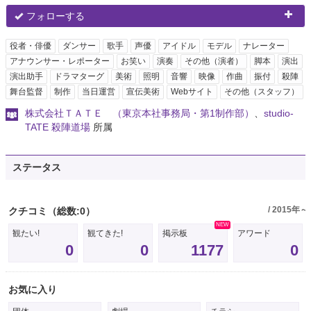
フォローする
役者・俳優
ダンサー
歌手
声優
アイドル
モデル
ナレーター
アナウンサー・レポーター
お笑い
演奏
その他（演者）
脚本
演出
演出助手
ドラマターグ
美術
照明
音響
映像
作曲
振付
殺陣
舞台監督
制作
当日運営
宣伝美術
Webサイト
その他（スタッフ）
株式会社ＴＡＴＥ （東京本社事務局・第1制作部）
、
studio-
TATE 殺陣道場
所属
ステータス
/ 2015年～
クチコミ
（総数:0）
NEW
観たい!
観てきた!
掲示板
アワード
0
0
1177
0
お気に入り