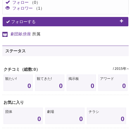
フォロー
（0）
フォロワー
（1）
フォローする
劇団畝傍座
所属
ステータス
/ 2015年～
クチコミ
（総数:0）
観たい!
観てきた!
掲示板
アワード
0
0
0
0
お気に入り
団体
劇場
チラシ
0
0
0