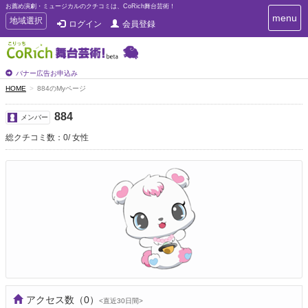
お薦め演劇・ミュージカルのクチコミは、CoRich舞台芸術！
T
menu
T
地域選択
ログイン
会員登録
o
o
g
g
g
g
l
l
バナー広告お申込み
e
e
HOME
884のMyページ
n
n
a
a
v
884
メンバー
i
v
g
総クチコミ数：0
女性
i
a
g
t
a
i
t
o
n
i
o
n
アクセス数
（0）
<直近30日間>