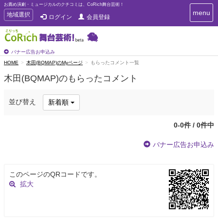
お薦め演劇・ミュージカルのクチコミは、CoRich舞台芸術！
T
menu
T
地域選択
ログイン
会員登録
o
o
g
g
g
g
l
l
バナー広告お申込み
e
e
HOME
木田(BQMAP)のMyページ
もらったコメント一覧
n
n
a
木田(BQMAP)のもらったコメント
a
v
i
v
g
i
並び替え
新着順
a
g
t
a
i
0-0件 / 0件中
t
o
n
i
バナー広告お申込み
o
n
このページのQRコードです。
拡大