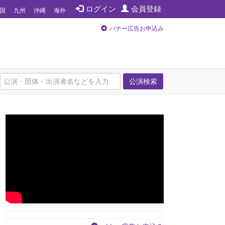
ログイン
会員登録
国
九州
沖縄
海外
バナー広告お申込み
公演検索