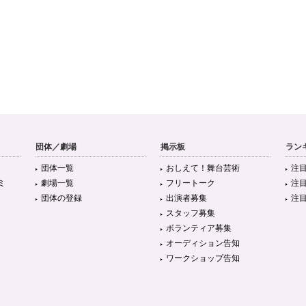
団体／劇場
掲示板
ラン
団体一覧
おしえて！舞台芸術
注
ミ
劇場一覧
フリートーク
注
団体の登録
出演者募集
注
スタッフ募集
ボランティア募集
オーディション告知
ワークショップ告知