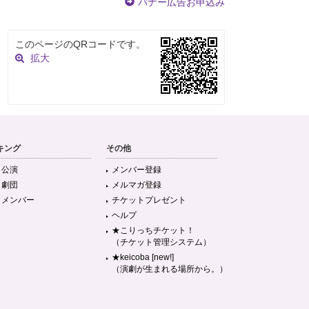
バナー広告お申込み
このページのQRコードです。
拡大
キング
その他
目公演
メンバー登録
目劇団
メルマガ登録
目メンバー
チケットプレゼント
ヘルプ
★こりっちチケット！
（チケット管理システム）
★keicoba [new!]
（演劇が生まれる場所から。）