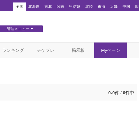
！
全国
北海道
東北
関東
甲信越
北陸
東海
近畿
中国
四
管理メニュー
団体WEBサイト管理
顧客管理
ランキング
チケプレ
掲示板
Myページ
0-0件 / 0件中