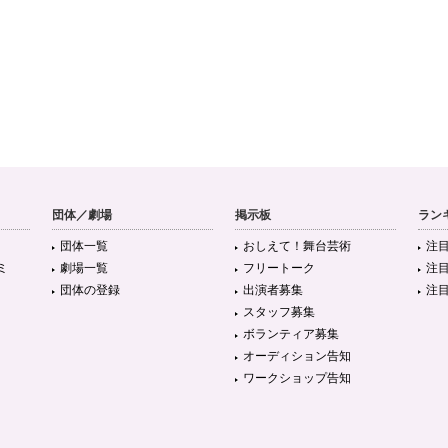
団体／劇場
掲示板
ラン
団体一覧
おしえて！舞台芸術
注
ミ
劇場一覧
フリートーク
注
団体の登録
出演者募集
注
スタッフ募集
ボランティア募集
オーディション告知
ワークショップ告知