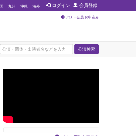
ログイン
会員登録
国
九州
沖縄
海外
バナー広告お申込み
公演検索