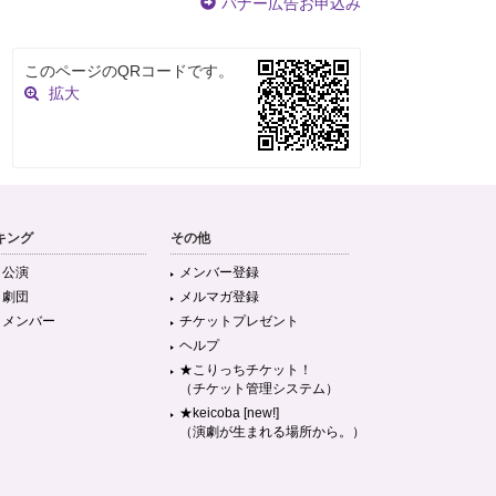
バナー広告お申込み
このページのQRコードです。
拡大
キング
その他
目公演
メンバー登録
目劇団
メルマガ登録
目メンバー
チケットプレゼント
ヘルプ
★こりっちチケット！
（チケット管理システム）
★keicoba [new!]
（演劇が生まれる場所から。）