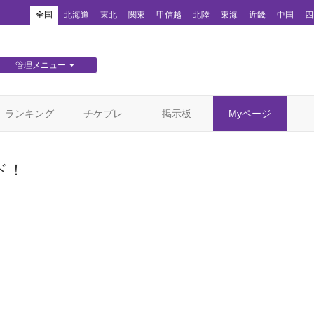
！
全国
北海道
東北
関東
甲信越
北陸
東海
近畿
中国
四
管理メニュー
団体WEBサイト管理
顧客管理
ランキング
チケプレ
掲示板
Myページ
ド！