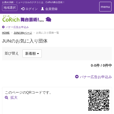
お薦め演劇・ミュージカルのクチコミは、CoRich舞台芸術！
T
menu
T
地域選択
ログイン
会員登録
o
o
g
g
g
g
l
l
バナー広告お申込み
e
e
HOME
JUNのMyページ
お気に入り団体一覧
n
n
a
JUNのお気に入り団体
a
v
i
v
g
i
並び替え
新着順
a
g
t
a
i
0-0件 / 0件中
t
o
n
i
バナー広告お申込み
o
n
このページのQRコードです。
拡大