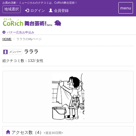
お薦め演劇・ミュージカルのクチコミは、CoRich舞台芸術！
T
menu
T
地域選択
ログイン
会員登録
o
o
g
g
g
g
l
l
バナー広告お申込み
e
e
HOME
ラララのMyページ
n
n
a
a
v
ラララ
メンバー
i
v
g
総クチコミ数：132
女性
i
a
g
t
a
i
t
o
n
i
o
n
アクセス数
（4）
<直近30日間>