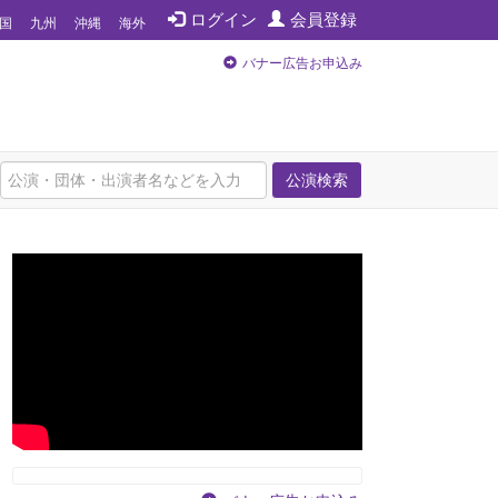
ログイン
会員登録
国
九州
沖縄
海外
バナー広告お申込み
公演検索