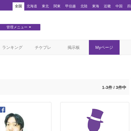
！
全国
北海道
東北
関東
甲信越
北陸
東海
近畿
中国
四
管理メニュー
団体WEBサイト管理
顧客管理
ランキング
チケプレ
掲示板
Myページ
1-3件 / 3件中