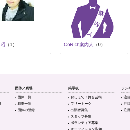
邦昭
（1）
CoRich案内人
（0）
団体／劇場
掲示板
ラン
団体一覧
おしえて！舞台芸術
注
ミ
劇場一覧
フリートーク
注
団体の登録
出演者募集
注
スタッフ募集
ボランティア募集
オーディション告知