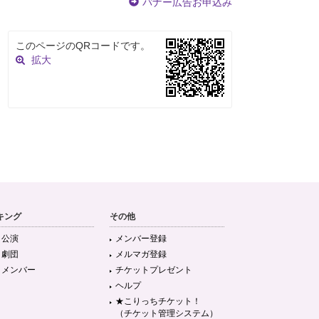
バナー広告お申込み
このページのQRコードです。
拡大
キング
その他
目公演
メンバー登録
目劇団
メルマガ登録
目メンバー
チケットプレゼント
ヘルプ
★こりっちチケット！
（チケット管理システム）