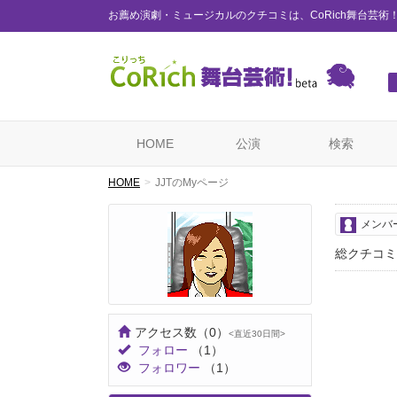
お薦め演劇・ミュージカルのクチコミは、CoRich舞台芸術
HOME
公演
検索
HOME
JJTのMyページ
メンバ
総クチコミ
アクセス数
（0）
<直近30日間>
フォロー
（1）
フォロワー
（1）