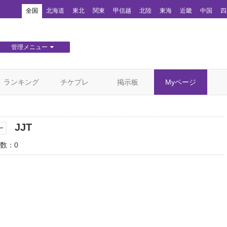
！
全国
北海道
東北
関東
甲信越
北陸
東海
近畿
中国
四
管理メニュー
団体WEBサイト管理
顧客管理
ランキング
チケプレ
掲示板
Myページ
JJT
ー
数：0