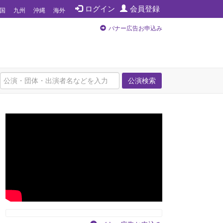
ログイン
会員登録
国
九州
沖縄
海外
バナー広告お申込み
公演検索