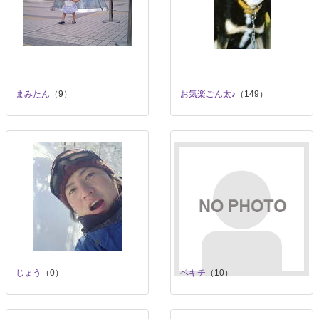
まみたん
（9）
お気楽ごん太♪
（149）
じょう
（0）
ベキチ
（10）