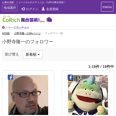
お薦め演劇・ミュージカルのクチコミは、CoRich舞台芸術！
T
menu
T
地域選択
ログイン
会員登録
o
o
g
g
g
g
l
l
バナー広告お申込み
e
e
HOME
小野寺隆一のMyページ
フォロワー一覧
n
n
a
小野寺隆一のフォロワー
a
v
i
v
g
i
並び替え
新着順
a
g
t
a
i
1-19件 / 19件中
t
o
n
i
o
n