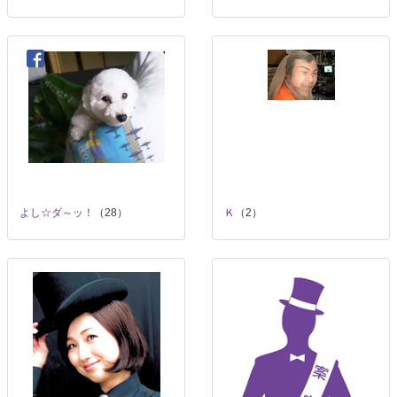
よし☆ダ～ッ！
（28）
Ｋ
（2）