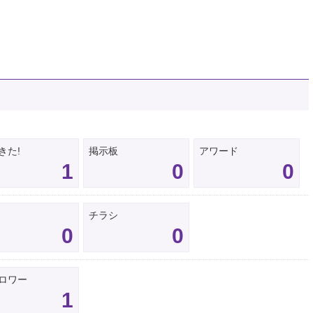
きた!
掲示板
アワード
1
0
0
チラシ
0
0
ロワー
1