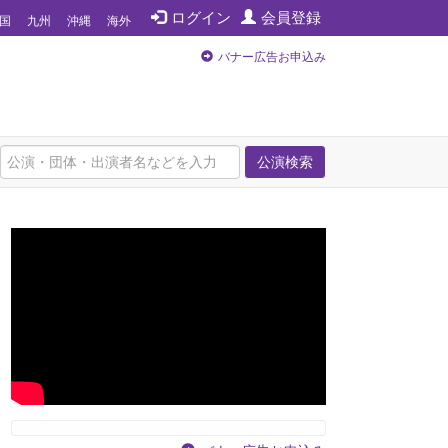
ログイン
会員登録
国
九州
沖縄
海外
バナー広告お申込み
公演検索