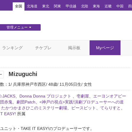
！
全国
北海道
東北
関東
甲信越
北陸
東海
近畿
中国
四
管理メニュー
団体WEBサイト管理
顧客管理
ランキング
チケプレ
掲示板
Myページ
Mizuguchi
ー
数：1
兵庫県神戸市西区
48歳
11月05日生
女性
☆JACKS
、
Donna Donna プロジェクト
、
壱劇屋
、
エーヨンオアビー
団赤鬼
、
劇団Patch
、
<神戸の視点>実践!演劇プロデューサーへの道
、
たかつかまさひこのミステリー劇場
、
ピースピット
、
てらりすと
、
IT EASY!
所属
ニット・TAKE IT EASY!のプロデューサーです。