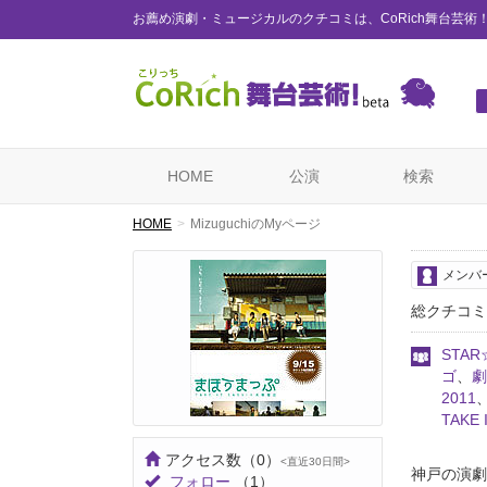
お薦め演劇・ミュージカルのクチコミは、CoRich舞台芸術
HOME
公演
検索
HOME
MizuguchiのMyページ
メンバ
総クチコミ
STAR
ゴ
、
劇
2011
TAKE 
アクセス数
（0）
<直近30日間>
神戸の演劇ユ
フォロー
（1）