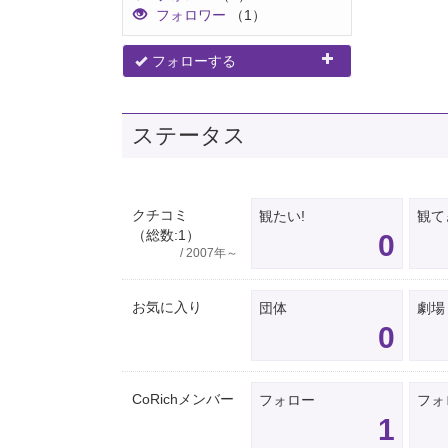
フォロワー
（1）
フォローする
ステータス
クチコミ
観たい!
観て
（総数:1）
0
/ 2007年～
お気に入り
団体
劇場
0
CoRichメンバー
フォロー
フォ
1