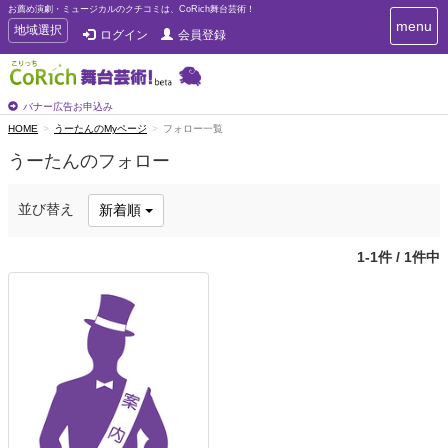
お薦め演劇・ミュージカルのクチコミは、CoRich舞台芸術！
T
menu
T
地域選択
ログイン
会員登録
o
o
g
g
g
g
l
l
バナー広告お申込み
e
e
HOME
うーたんのMyページ
フォロー一覧
n
n
a
うーたんのフォロー
a
v
i
v
g
i
並び替え
新着順
a
g
t
a
i
1-1件 / 1件中
t
o
n
i
o
n