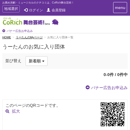
お薦め演劇・ミュージカルのクチコミは、CoRich舞台芸術！
T
menu
T
地域選択
ログイン
会員登録
o
o
g
g
g
g
l
l
バナー広告お申込み
e
e
HOME
うーたんのMyページ
お気に入り団体一覧
n
n
a
うーたんのお気に入り団体
a
v
i
v
g
i
並び替え
新着順
a
g
t
a
i
0-0件 / 0件中
t
o
n
i
バナー広告お申込み
o
n
このページのQRコードです。
拡大