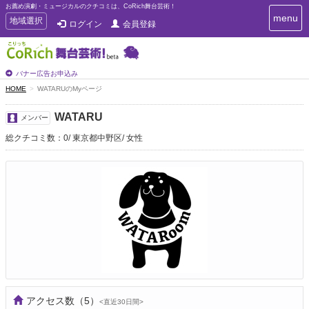
お薦め演劇・ミュージカルのクチコミは、CoRich舞台芸術！
T
menu
T
地域選択
ログイン
会員登録
o
o
g
g
g
g
l
l
バナー広告お申込み
e
e
HOME
WATARUのMyページ
n
n
a
a
v
WATARU
メンバー
i
v
g
総クチコミ数：0
東京都中野区
女性
i
a
g
t
a
i
t
o
n
i
o
n
アクセス数
（5）
<直近30日間>