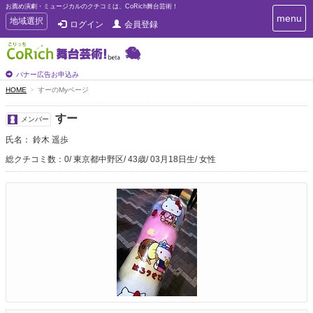
お薦め演劇・ミュージカルのクチコミは、CoRich舞台芸術！
T
menu
T
地域選択
ログイン
会員登録
o
o
g
g
g
g
l
l
バナー広告お申込み
e
e
HOME
すーのMyページ
n
n
a
a
v
すー
メンバー
i
v
g
氏名： 鈴木 遥歩
i
a
g
総クチコミ数：0
東京都中野区
43歳
03月18日生
女性
t
a
i
t
o
n
i
o
n