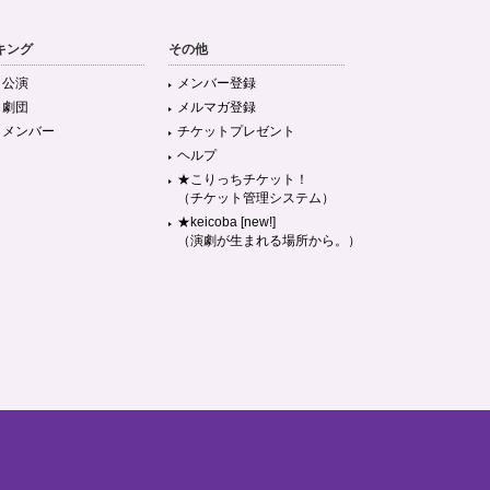
キング
その他
目公演
メンバー登録
目劇団
メルマガ登録
目メンバー
チケットプレゼント
ヘルプ
★こりっちチケット！
（チケット管理システム）
★keicoba [new!]
（演劇が生まれる場所から。）