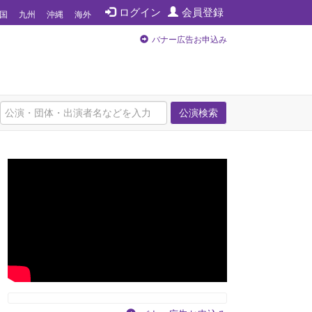
ログイン
会員登録
国
九州
沖縄
海外
バナー広告お申込み
公演検索