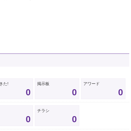
きた!
掲示板
アワード
0
0
0
チラシ
0
0