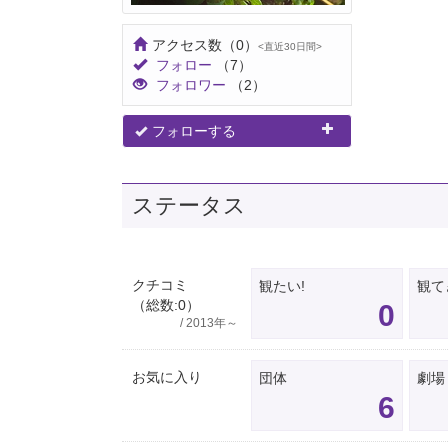
アクセス数
（0）
<直近30日間>
フォロー
（7）
フォロワー
（2）
フォローする
ステータス
クチコミ
観たい!
観て
（総数:0）
0
/ 2013年～
お気に入り
団体
劇場
6