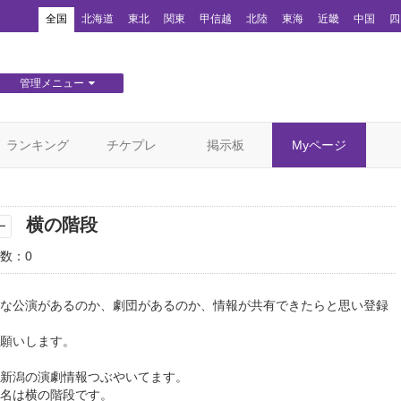
！
全国
北海道
東北
関東
甲信越
北陸
東海
近畿
中国
四
管理メニュー
団体WEBサイト管理
顧客管理
ランキング
チケプレ
掲示板
Myページ
横の階段
ー
数：0
な公演があるのか、劇団があるのか、情報が共有できたらと思い登録
願いします。
rでも新潟の演劇情報つぶやいてます。
名は横の階段です。