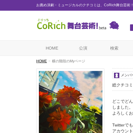
お薦め演劇・ミュージカルのクチコミは、CoRich舞台芸術
HOME
公演
検索
HOME
横の階段のMyページ
メンバ
総クチコミ
どこでどん
しました。
よろしくお
Twitte
アカウント