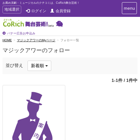
お薦め演劇・ミュージカルのクチコミは、CoRich舞台芸術！
T
menu
T
地域選択
ログイン
会員登録
o
o
g
g
g
g
l
l
バナー広告お申込み
e
e
HOME
マジックアワーのMyページ
フォロー一覧
n
n
a
マジックアワーのフォロー
a
v
i
v
g
i
並び替え
新着順
a
g
t
a
i
1-1件 / 1件中
t
o
n
i
o
n