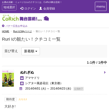
お薦め演劇・ミュージカルのクチコミは、CoRich舞台芸術！
T
menu
T
地域選択
ログイン
会員登録
o
o
g
g
g
g
l
l
バナー広告お申込み
e
e
HOME
Ruri IのMyページ
観たい！クチコミ一覧
n
n
a
Ruri Iの観たい！クチコミ一覧
a
v
i
v
g
i
並び替え
新着順
a
g
t
a
i
1-1件 / 1件中
t
o
n
i
ぬれぎぬ
o
アマヤドリ
n
シアター風姿花伝
（東京都）
2014/04/01 (火) ～ 2014/04/23 (水)
公演終了
♪♪♪♪♪
期待度
大好き!