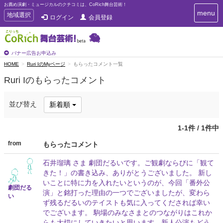
お薦め演劇・ミュージカルのクチコミは、CoRich舞台芸術！
T
menu
T
地域選択
ログイン
会員登録
o
o
g
g
g
g
l
l
バナー広告お申込み
e
e
HOME
Ruri IのMyページ
もらったコメント一覧
n
n
a
Ruri Iのもらったコメント
a
v
i
v
g
i
並び替え
新着順
a
g
t
a
i
1-1件 / 1件中
t
o
n
i
from
もらったコメント
o
n
石井瑠璃 さま 劇団だるいです。ご観劇ならびに「観て
きた！」の書き込み、ありがとうございました。 新し
いことに特に力を入れたいというのが、今回「番外公
劇団だる
演」と銘打った理由の一つでございましたが、変わら
い
ず残るだるいのテイストも気に入ってくだされば幸い
でございます。 駒場のみなさまとのつながりはこれか
らも大切にしていきたいと思います。新人公演もどう