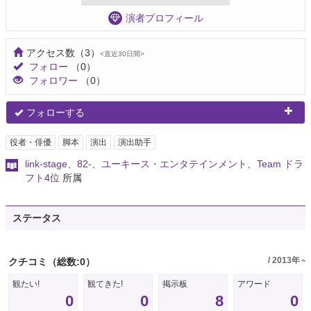
演者プロフィール
アクセス数
（3）
<直近30日間>
フォロー
（0）
フォロワー
（0）
フォローする
役者・俳優
脚本
演出
演出助手
link-stage
、
82-
、
ユーキース・エンタテインメント
、
Team ドラ
フト4位
所属
ステータス
/ 2013年～
クチコミ
（総数:0）
観たい!
観てきた!
掲示板
アワード
0
0
8
0