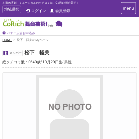
お薦め演劇・ミュージカルのクチコミは、CoRich舞台芸術！
T
menu
T
地域選択
ログイン
会員登録
o
o
g
g
g
g
l
l
バナー広告お申込み
e
e
HOME
松下 軽美のMyページ
n
n
a
a
v
松下 軽美
メンバー
i
v
g
総クチコミ数：0
40歳
10月29日生
男性
i
a
g
t
a
i
t
o
n
i
o
n