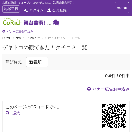
お薦め演劇・ミュージカルのクチコミは、CoRich舞台芸術！
T
menu
T
地域選択
ログイン
会員登録
o
o
g
g
g
g
l
l
バナー広告お申込み
e
e
HOME
ゲキトコのMyページ
観てきた！クチコミ一覧
n
n
a
ゲキトコの観てきた！クチコミ一覧
a
v
i
v
g
i
並び替え
新着順
a
g
t
a
i
0-0件 / 0件中
t
o
n
i
バナー広告お申込み
o
n
このページのQRコードです。
拡大