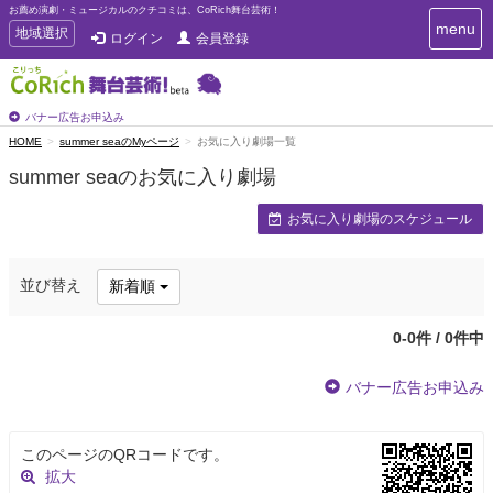
お薦め演劇・ミュージカルのクチコミは、CoRich舞台芸術！
T
menu
T
地域選択
ログイン
会員登録
o
o
g
g
g
g
l
l
バナー広告お申込み
e
e
HOME
summer seaのMyページ
お気に入り劇場一覧
n
n
a
summer seaのお気に入り劇場
a
v
i
v
お気に入り劇場のスケジュール
g
i
a
g
t
a
i
並び替え
新着順
t
o
n
i
o
0-0件 / 0件中
n
バナー広告お申込み
このページのQRコードです。
拡大