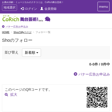
お薦め演劇・ミュージカルのクチコミは、CoRich舞台芸術！
T
menu
T
地域選択
ログイン
会員登録
o
o
g
g
g
g
l
l
バナー広告お申込み
e
e
HOME
ShoのMyページ
フォロー一覧
n
n
a
Shoのフォロー
a
v
i
v
g
i
並び替え
新着順
a
g
t
a
i
0-0件 / 0件中
t
o
n
i
バナー広告お申込み
o
n
このページのQRコードです。
拡大