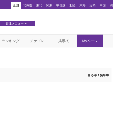
！
全国
北海道
東北
関東
甲信越
北陸
東海
近畿
中国
四
管理メニュー
団体WEBサイト管理
顧客管理
ランキング
チケプレ
掲示板
Myページ
0-0件 / 0件中