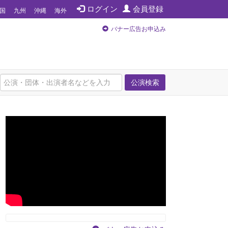
ログイン
会員登録
国
九州
沖縄
海外
バナー広告お申込み
公演検索