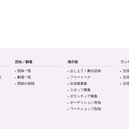
団体／劇場
掲示板
ラン
団体一覧
おしえて！舞台芸術
注
ミ
劇場一覧
フリートーク
注
団体の登録
出演者募集
注
スタッフ募集
ボランティア募集
オーディション告知
ワークショップ告知