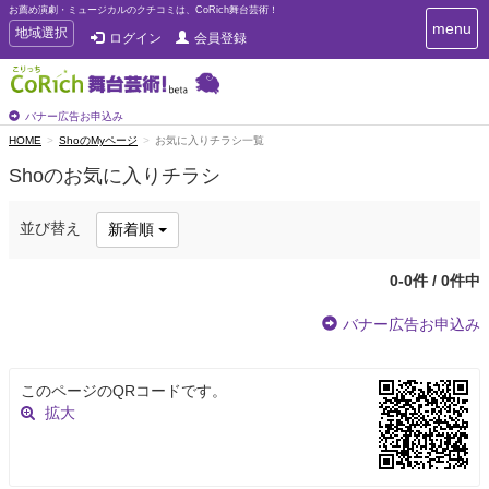
お薦め演劇・ミュージカルのクチコミは、CoRich舞台芸術！
T
menu
T
地域選択
ログイン
会員登録
o
o
g
g
g
g
l
l
バナー広告お申込み
e
e
HOME
ShoのMyページ
お気に入りチラシ一覧
n
n
a
Shoのお気に入りチラシ
a
v
i
v
g
i
並び替え
新着順
a
g
t
a
i
0-0件 / 0件中
t
o
n
i
バナー広告お申込み
o
n
このページのQRコードです。
拡大