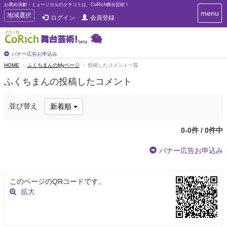
お薦め演劇・ミュージカルのクチコミは、CoRich舞台芸術！
T
menu
T
地域選択
ログイン
会員登録
o
o
g
g
g
g
l
l
バナー広告お申込み
e
e
HOME
ふくちまんのMyページ
投稿したコメント一覧
n
n
a
ふくちまんの投稿したコメント
a
v
i
v
g
i
並び替え
新着順
a
g
t
a
i
0-0件 / 0件中
t
o
n
i
バナー広告お申込み
o
n
このページのQRコードです。
拡大