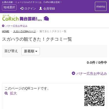
お薦め演劇・ミュージカルのクチコミは、CoRich舞台芸術！
T
menu
T
地域選択
ログイン
会員登録
o
o
g
g
g
g
l
l
バナー広告お申込み
e
e
HOME
スガハラのMyページ
観てきた！クチコミ一覧
n
n
a
スガハラの観てきた！クチコミ一覧
a
v
i
v
g
i
並び替え
新着順
a
g
t
a
i
0-0件 / 0件中
t
o
n
i
バナー広告お申込み
o
n
このページのQRコードです。
拡大