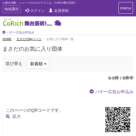
お薦め演劇・ミュージカルのクチコミは、CoRich舞台芸術！
T
menu
T
地域選択
ログイン
会員登録
o
o
g
g
g
g
l
l
バナー広告お申込み
e
e
HOME
まさだのMyページ
お気に入り団体一覧
n
n
a
まさだのお気に入り団体
a
v
i
v
g
i
並び替え
新着順
a
g
t
a
i
0-0件 / 0件中
t
o
n
i
バナー広告お申込み
o
n
このページのQRコードです。
拡大