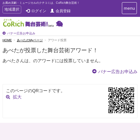
お薦め演劇・ミュージカルのクチコミは、CoRich舞台芸術！
T
menu
T
地域選択
ログイン
会員登録
o
o
g
g
g
g
l
l
バナー広告お申込み
e
e
HOME
あべたのMyページ
アワード投票
n
n
a
あべたが投票した舞台芸術アワード！
a
v
i
v
あべたさんは、のアワードには投票していません。
g
i
a
g
バナー広告お申込み
t
a
i
t
o
n
i
このページのQRコードです。
o
拡大
n