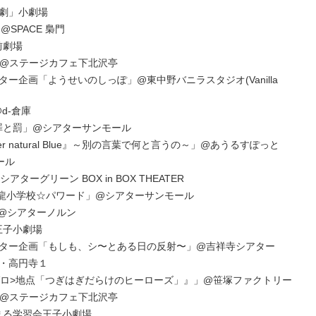
劇」小劇場
」@SPACE 梟門
前劇場
l.7」@ステージカフェ下北沢亭
ー企画「ようせいのしっぽ」@東中野バニラスタジオ(Vanilla
@d-倉庫
の罪と罰」@シアターサンモール
 natural Blue』～別の言葉で何と言うの～」@あうるすぽっと
ホール
」@シアターグリーン BOX in BOX THEATER
 飛龍小学校☆パワード」@シアターサンモール
」@シアターノルン
王子小劇場
ター企画「もしも、シ〜とある日の反射〜」@吉祥寺シアター
・高円寺１
ゼロ>地点「つぎはぎだらけのヒーローズ」』」@笹塚ファクトリー
l.6」@ステージカフェ下北沢亭
花まる学習会王子小劇場