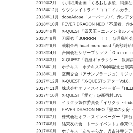
2019年2月
小川細川企画「くるおしき綾、絢爛なれ
2018年12月
ツツシレイトライ「ココニイルカラ」
2018年11月
dopeAdope「スーパーノバ」@シアター
2018年10月
FEVER DRAGON NEO「不屈者」@d
2018年9月
X-QUEST「四天王～エレメンタル
2018年8月
刀屋壱「BURRRN！！！」@月島社
2018年8月
演劇企画 heart more need
2018年4月
合同会社シザーブリッツ「Ｇａｍｅ 
2018年3月
X-QUEST「義経ギャラクシー ─銀
2018年1月
ホチキス「ホチキス20周年記念公演
2018年1月
空間交合〈アサンブラージュ〉リジッタ
2017年12月
X-QUEST「X-QUESTシアターVo
2017年11月
株式会社オフィスインベーダー「HEL
2017年10月
X-QUEST「愛だ」@新宿村LIVE
2017年8月
イリクラ製作委員会「イリクラ ～Iridesc
2017年8月
FEVER DRAGON NEO「畳屋の
2017年7月
株式会社オフィスインベーダー「舞台
2017年6月
結束友の會「トークイベント」@東中野バニラス
2017年6月
ホチキス「あちゃらか」@吉祥寺シア