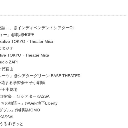
物語～」@インディペンデントシアターOji
ィー」@劇場HOPE
 TOKYO・Theater Mixa
スタジオ
TOKYO・Theater Mixa
io ZAP!
ー代官山
ーツ」@シアターグリーン BASE THEATER
車」@花まる学習会王子小劇場
王子小劇場
門-自在篇-」@シアターKASSAI
ちの物語～」@Geki地下Liberty
ンオーダブル」@劇場MOMO
SSAI
うるすぽっと