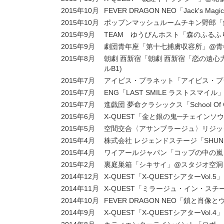
2015年10月
FEVER DRAGON NEO「Jack's 
2015年10月
ポップンマッシュルームチキン野郎「錆
2015年9月
TEAM ゆうびんホスト「森のふるふり
2015年9月
劇団青年座「第十七捕虜収容所」@青
2015年8月
朝劇 西新宿「朝劇 西新宿「恋の遠心力」
ルB1)
2015年7月
アイビス・プラネット「アイビス・プラネッ
2015年7月
ENG「LAST SMILE ラストスマイル」
2015年7月
進戯団 夢命クラシックス「School Of
2015年6月
X-QUEST「金と銀の鬼─チェイン
2015年5月
空間交合〈アサンブラージュ〉リジッ
2015年4月
株式会社 レジェンドステージ「SHUNP
2015年4月
ワイアールジャパン「コップの中の嵐 
2015年2月
裏庭巣箱「シキサイ」@スタジオ空洞
2014年12月
X-QUEST「X-QUESTシアターVo
2014年11月
X-QUEST「ミラージュ・イン・ス
2014年10月
FEVER DRAGON NEO「鎖と肖
2014年9月
X-QUEST「X-QUESTシアターV