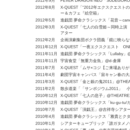
2012年9月
FEVER DRAGON NEO「SUDEG
2012年8月
X-QUEST「“2012年エクスクエ
ー＆カフェ『絵空箱』
2012年5月
進戯団 夢命クラシックス「花音～canon
2012年3月
X-QUEST「七人の白雪姫～同時上
アター
2012年2月
企画演劇集団ボクラ団義「鏡に映らない
2011年12月
X-QUEST「一夜エクスクエスト ON
2011年11月
進戯団 夢命クラシックス「Lullaby」@
2011年11月
宇宙食堂「無重力金魚」@d-倉庫
2011年7月
X-QUEST「ムサ×コジ【ご来場ありが
2011年4月
劇団宇宙キャンパス「宙キャン春の大感謝祭
2011年3月
X-QUEST「金と銀の鬼2011」@THEA
2011年2月
散歩道楽「「サンポジウム2011」 
2010年12月
X-QUEST「七人の息子」@THEATR
2010年12月
進戯団 夢命クラシックス「ku-gu-t
2010年7月
X-QUEST「演戯王」@吉祥寺シアタ
2010年4月
進戯団 夢命クラシックス「雅貴とク
2010年1月
シアターキューブリック「誰ガタメノ剣」