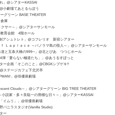
」@シアターKASSAI
@小劇場てあとるらぽう
グリーン BASE THEATER
-倉庫
フィクサー～」@シアターサンモール
会教育会館 4階ホール
「高額時給制アシュトレト」@コフレリオ 新宿シアター
ｏｆ Ｌａｐｌａｃｅ ～パノラマ島の怪人～」@シアターサンモール
河鉄道と五条大橋の999─」@北とぴあ つつじホール
第4弾「妻らない極道たち」」@あうるすぽっと
ー企画「そこのこと」@CBGKシブゲキ!!
l.8」@ステージカフェ下北沢亭
PMAN!」@俳優座劇場
ent Clouds～」@シアターグリーン BIG TREE THEATER
女房 ～小説家・多々良聡一の滑稽な日々～」@シアターKASSAI
「イムリ」」@俳優座劇場
タジオ(Vanilla Studio)
ター