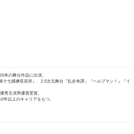
120本の舞台作品に出演。
『第十七捕虜収容所』、2.5次元舞台『乱歩奇譚』『ヘルプマン！』『イ
最優秀主演男優賞受賞。
10年以上のキャリアをもつ。