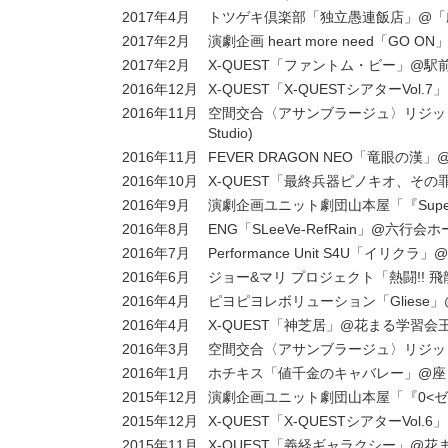
2017年4月
トツゲキ倶楽部「独立愚連飯店」@「
2017年2月
演劇企画 heart more need「GO ON
2017年2月
X-QUEST「ファントム・ビー」@駅
2016年12月
X-QUEST「X-QUESTシアターVo
2016年11月
空間交合〈アサンブラージュ〉リジッタ
Studio)
2016年11月
FEVER DRAGON NEO「竜眼の漢」
2016年10月
X-QUEST「最終兵器ピノキオ、そ
2016年9月
演劇企画ユニット劇団山本屋「『Super
2016年8月
ENG「SLeeVe‐RefRain」@六行会
2016年7月
Performance Unit S4U「イリクラ
2016年6月
ジョー&マリ プロジェクト「熱闘!!
2016年4月
ピヨピヨレボリューション「Gliese
2016年4月
X-QUEST「神芝居」@花まる学習会
2016年3月
空間交合〈アサンブラージュ〉リジッ
2016年1月
ホチキス「値千金のキャバレー」@座
2015年12月
演劇企画ユニット劇団山本屋「『0<
2015年12月
X-QUEST「X-QUESTシアターVo
2015年11月
X-QUEST「義経ギャラクシー」@