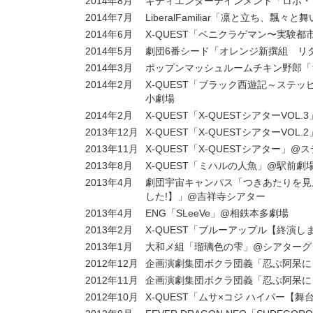
2014年8月
キティエンターテインメント「ロボ・
2014年7月
LiberalFamiliar「凛と立ち、
2014年6月
X-QUEST「ベニクラゲマン〜実験
2014年5月
劇団6番シード「オレンジ新撰組 リタ
2014年3月
ポップンマッシュルームチキン野郎「ち
2014年2月
X-QUEST「ブラック西遊記～ステ
小劇場
2014年2月
X-QUEST「X-QUESTシアターVO
2013年12月
X-QUEST「X-QUESTシアターVO
2013年11月
X-QUEST「X-QUESTシアター」
2013年8月
X-QUEST「ミハルの人魚」@駅前劇
2013年4月
劇団宇宙キャンパス「つきあたりを見
した!】」@吉祥寺シアター
2013年4月
ENG「SLeeVe」@相鉄本多劇場
2013年2月
X-QUEST「ブルーアップル【終演しまし
2013年1月
大和メ組「瑠璃色の雫」@シアターグリーン
2012年12月
企画演劇集団ボクラ団義「忍ぶ阿呆に
2012年11月
企画演劇集団ボクラ団義「忍ぶ阿呆に 死
2012年10月
X-QUEST「ムサ×コジ ハイパー【舞