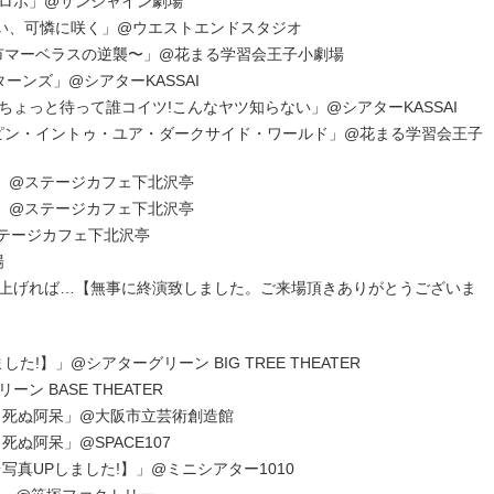
ロボ」@サンシャイン劇場
飄々と舞い、可憐に咲く」@ウエストエンドスタジオ
都市マーベラスの逆襲〜」@花まる学習会王子小劇場
ーンズ」@シアターKASSAI
ょっと待って誰コイツ!こんなヤツ知らない」@シアターKASSAI
ッピン・イントゥ・ユア・ダークサイド・ワールド」@花まる学習会王子
L.3」@ステージカフェ下北沢亭
L.2」@ステージカフェ下北沢亭
@ステージカフェ下北沢亭
場
上げれば…【無事に終演致しました。ご来場頂きありがとうございま
た!】」@シアターグリーン BIG TREE THEATER
 BASE THEATER
 死ぬ阿呆」@大阪市立芸術創造館
ぬ阿呆」@SPACE107
台写真UPしました!】」@ミニシアター1010