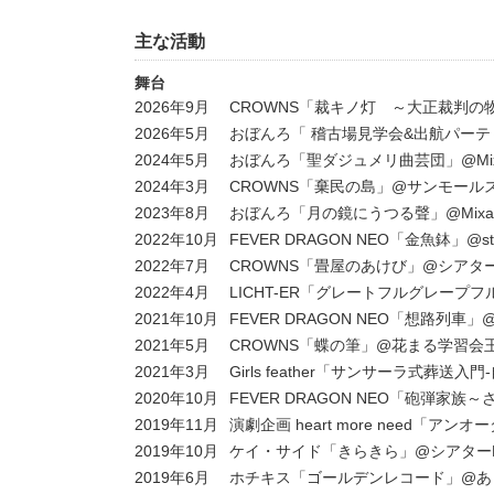
主な活動
舞台
2026年9月
CROWNS「裁キノ灯 ～大正裁判の
2026年5月
おぼんろ「 稽古場見学会&出航パーテ
2024年5月
おぼんろ「聖ダジュメリ曲芸団」@Mixalive
2024年3月
CROWNS「棄民の島」@サンモール
2023年8月
おぼんろ「月の鏡にうつる聲」@Mixalive 
2022年10月
FEVER DRAGON NEO「金魚鉢」@stud
2022年7月
CROWNS「畳屋のあけび」@シアタ
2022年4月
LICHT-ER「グレートフルグレープフル
2021年10月
FEVER DRAGON NEO「想路列
2021年5月
CROWNS「蝶の筆」@花まる学習会
2021年3月
Girls feather「サンサーラ式葬送入
2020年10月
FEVER DRAGON NEO「砲弾家族～さ
2019年11月
演劇企画 heart more need「ア
2019年10月
ケイ・サイド「きらきら」@シアターKA
2019年6月
ホチキス「ゴールデンレコード」@あ