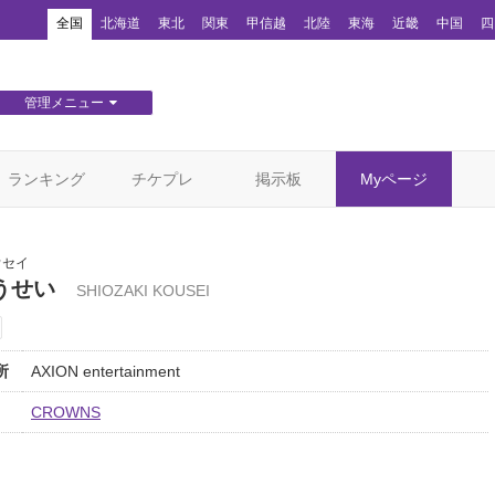
！
全国
北海道
東北
関東
甲信越
北陸
東海
近畿
中国
四
管理メニュー
団体WEBサイト管理
顧客管理
ランキング
チケプレ
掲示板
Myページ
ウセイ
うせい
SHIOZAKI KOUSEI
所
AXION entertainment
CROWNS