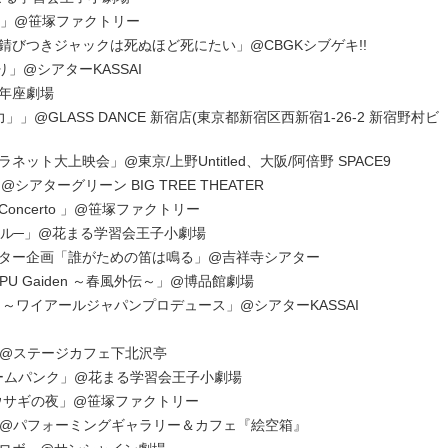
Magic」@笹塚ファクトリー
びつきジャックは死ぬほど死にたい」@CBGKシブゲキ!!
」@シアターKASSAI
年座劇場
」@GLASS DANCE 新宿店(東京都新宿区西新宿1-26-2 新宿野村ビ
ト大上映会」@東京/上野Untitled、大阪/阿倍野 SPACE9
@シアターグリーン BIG TREE THEATER
 Concerto 」@笹塚ファクトリー
ソウル─」@花まる学習会王子小劇場
ター企画「誰がための笛は鳴る」@吉祥寺シアター
U Gaiden ～春風外伝～」@博品館劇場
～ワイアールジャパンプロデュース」@シアターKASSAI
l.5」@ステージカフェ下北沢亭
チームパンク」@花まる学習会王子小劇場
像とウサギの夜」@笹塚ファクトリー
ol.4」@パフォーミングギャラリー＆カフェ『絵空箱』