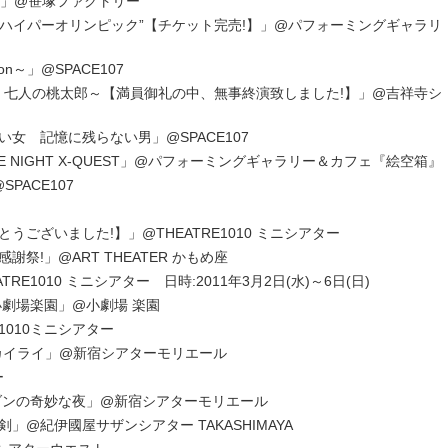
ORO」@笹塚ファクトリー
ストのハイパーオリンピック”【チケット完売!】」@パフォーミングギャラリ
～」@SPACE107
演 七人の桃太郎～【満員御礼の中、無事終演致しました!】」@吉祥寺シ
女 記憶に残らない男」@SPACE107
E NIGHT X-QUEST」@パフォーミングギャラリー＆カフェ『絵空箱』
SPACE107
とうございました!】」@THEATRE1010 ミニシアター
!」@ART THEATER かもめ座
TRE1010 ミニシアター 日時:2011年3月2日(水)～6日(日)
小劇場楽園」@小劇場 楽園
E1010ミニシアター
u/カイライ」@新宿シアターモリエール
ー
ダンの奇妙な夜」@新宿シアターモリエール
@紀伊國屋サザンシアター TAKASHIMAYA