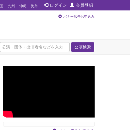
ログイン
会員登録
国
九州
沖縄
海外
バナー広告お申込み
公演検索