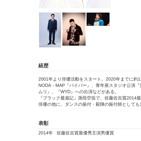
経歴
2001年より俳優活動をスタート。2020年までに約
NODA・MAP『パイパー』、青年座スタジオ公演
ムリ』、『WYD』への出演などがある。
『ブラック最遊記』孫悟空役で、佐藤佐吉賞2014
俳優の他に、ダンスの振付・殺陣の振付師としても
表彰
2014年
佐藤佐吉賞最優秀主演男優賞