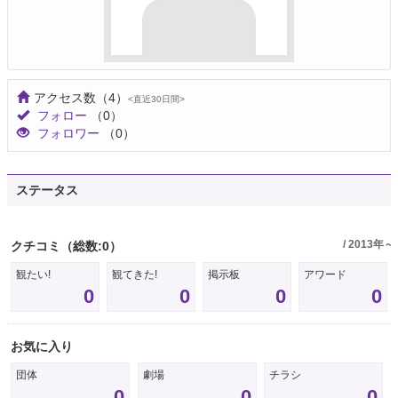
アクセス数
（4）
<直近30日間>
フォロー
（0）
フォロワー
（0）
ステータス
/ 2013年～
クチコミ
（総数:0）
観たい!
観てきた!
掲示板
アワード
0
0
0
0
お気に入り
団体
劇場
チラシ
0
0
0