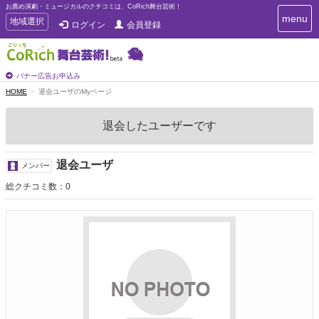
お薦め演劇・ミュージカルのクチコミは、CoRich舞台芸術！
T
menu
T
地域選択
ログイン
会員登録
o
o
g
g
g
g
l
l
バナー広告お申込み
e
e
HOME
退会ユーザのMyページ
n
n
a
a
v
退会したユーザーです
i
v
g
i
a
g
退会ユーザ
t
メンバー
a
i
総クチコミ数：0
t
o
n
i
o
n