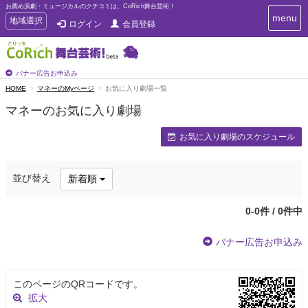
お薦め演劇・ミュージカルのクチコミは、CoRich舞台芸術！
T
menu
T
地域選択
ログイン
会員登録
o
o
g
g
g
g
l
l
バナー広告お申込み
e
e
HOME
マネーのMyページ
お気に入り劇場一覧
n
n
a
マネーのお気に入り劇場
a
v
i
v
お気に入り劇場のスケジュール
g
i
a
g
t
a
i
並び替え
新着順
t
o
n
i
o
0-0件 / 0件中
n
バナー広告お申込み
このページのQRコードです。
拡大