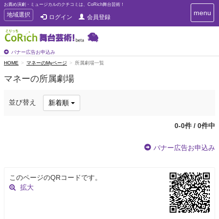
お薦め演劇・ミュージカルのクチコミは、CoRich舞台芸術！
T
menu
T
地域選択
ログイン
会員登録
o
o
g
g
g
g
l
l
バナー広告お申込み
e
e
HOME
マネーのMyページ
所属劇場一覧
n
n
a
マネーの所属劇場
a
v
i
v
g
i
並び替え
新着順
a
g
t
a
i
0-0件 / 0件中
t
o
n
i
バナー広告お申込み
o
n
このページのQRコードです。
拡大