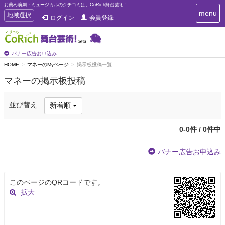
お薦め演劇・ミュージカルのクチコミは、CoRich舞台芸術！
T
menu
T
地域選択
ログイン
会員登録
o
o
g
g
g
g
l
l
バナー広告お申込み
e
e
HOME
マネーのMyページ
掲示板投稿一覧
n
n
a
マネーの掲示板投稿
a
v
i
v
g
i
並び替え
新着順
a
g
t
a
i
0-0件 / 0件中
t
o
n
i
バナー広告お申込み
o
n
このページのQRコードです。
拡大