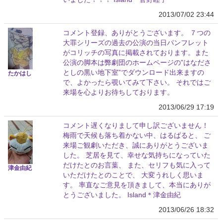
2013/07/02 23:44
コメント登録、ありがとうございます。 ７つの
大罪シリーズの過去の公演の当日パンフレット
がコリッチの写真に掲載されております。また
公演の脚本は弊劇団のホームページの”はなださ
としの黒い地下室”でダウンロード出来ますの
たかはし
で、よかったら覗いてみて下さい。 それではご
来場を心よりお待ちしております。
2013/06/29 17:19
コメント遅くなりまして申し訳ございません！
梅雨で天候も落ち着かない中、はるばると、 ご
来場ご観劇いただき、誠にありがとうございま
した。 芝居を見て、幸せな気持ちになっていた
だけたとのお言葉、 また、セリフも気に入って
津金由紀
いただけたとのことで、 大変うれしく思いま
す。 率直なご意見を頂きまして、本当にありが
とうございました。 Island＊津金由紀
2013/06/26 18:32