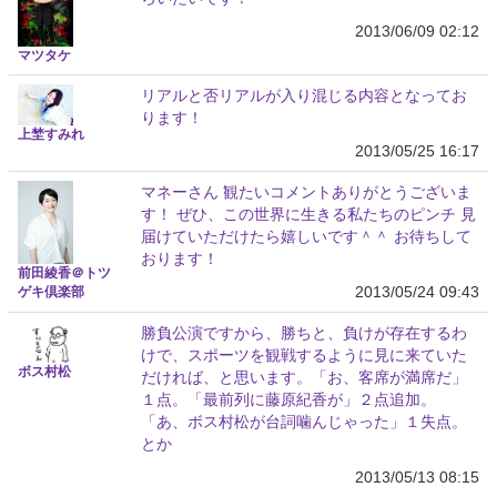
2013/06/09 02:12
マツタケ
リアルと否リアルが入り混じる内容となってお
ります！
上埜すみれ
2013/05/25 16:17
マネーさん 観たいコメントありがとうございま
す！ ぜひ、この世界に生きる私たちのピンチ 見
届けていただけたら嬉しいです＾＾ お待ちして
おります！
前田綾香＠トツ
2013/05/24 09:43
ゲキ倶楽部
勝負公演ですから、勝ちと、負けが存在するわ
けで、スポーツを観戦するように見に来ていた
ボス村松
だければ、と思います。「お、客席が満席だ」
１点。「最前列に藤原紀香が」２点追加。
「あ、ボス村松が台詞噛んじゃった」１失点。
とか
2013/05/13 08:15