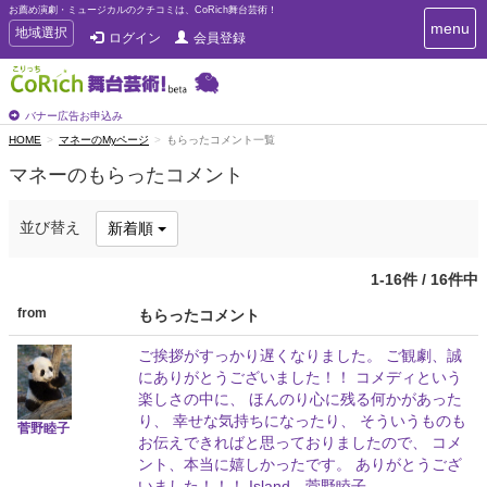
お薦め演劇・ミュージカルのクチコミは、CoRich舞台芸術！
T
menu
T
地域選択
ログイン
会員登録
o
o
g
g
g
g
l
l
バナー広告お申込み
e
e
HOME
マネーのMyページ
もらったコメント一覧
n
n
a
マネーのもらったコメント
a
v
i
v
g
i
並び替え
新着順
a
g
t
a
i
1-16件 / 16件中
t
o
n
i
from
もらったコメント
o
n
ご挨拶がすっかり遅くなりました。 ご観劇、誠
にありがとうございました！！ コメディという
楽しさの中に、 ほんのり心に残る何かがあった
り、 幸せな気持ちになったり、 そういうものも
菅野睦子
お伝えできればと思っておりましたので、 コメ
ント、本当に嬉しかったです。 ありがとうござ
いました！！！ Island 菅野睦子