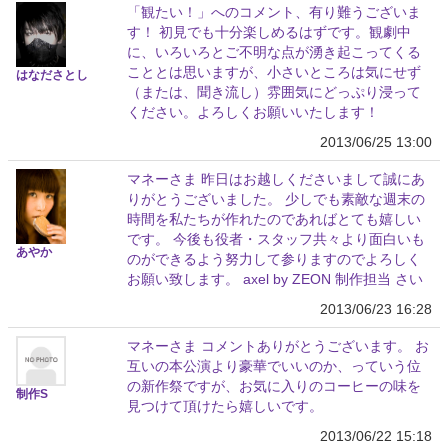
「観たい！」へのコメント、有り難うございま
す！ 初見でも十分楽しめるはずです。観劇中
に、いろいろとご不明な点が湧き起こってくる
こととは思いますが、小さいところは気にせず
はなださとし
（または、聞き流し）雰囲気にどっぷり浸って
ください。よろしくお願いいたします！
2013/06/25 13:00
マネーさま 昨日はお越しくださいまして誠にあ
りがとうございました。 少しでも素敵な週末の
時間を私たちが作れたのであればとても嬉しい
です。 今後も役者・スタッフ共々より面白いも
あやか
のができるよう努力して参りますのでよろしく
お願い致します。 axel by ZEON 制作担当 さい
2013/06/23 16:28
マネーさま コメントありがとうございます。 お
互いの本公演より豪華でいいのか、っていう位
の新作祭ですが、お気に入りのコーヒーの味を
制作S
見つけて頂けたら嬉しいです。
2013/06/22 15:18