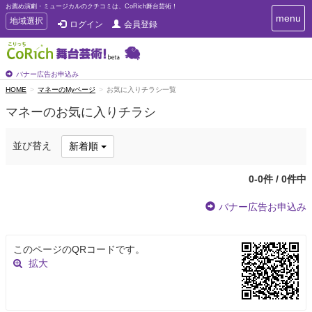
お薦め演劇・ミュージカルのクチコミは、CoRich舞台芸術！
T
menu
T
地域選択
ログイン
会員登録
o
o
g
g
g
g
l
l
バナー広告お申込み
e
e
HOME
マネーのMyページ
お気に入りチラシ一覧
n
n
a
マネーのお気に入りチラシ
a
v
i
v
g
i
並び替え
新着順
a
g
t
a
i
0-0件 / 0件中
t
o
n
i
バナー広告お申込み
o
n
このページのQRコードです。
拡大