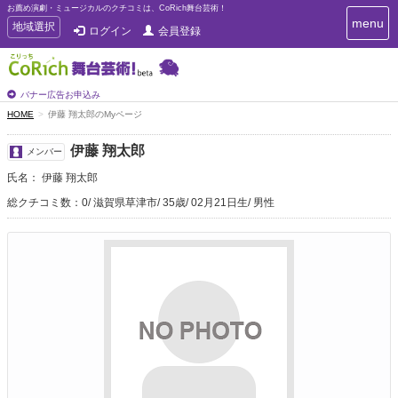
お薦め演劇・ミュージカルのクチコミは、CoRich舞台芸術！
T
menu
T
地域選択
ログイン
会員登録
o
o
g
g
g
g
l
l
バナー広告お申込み
e
e
HOME
伊藤 翔太郎のMyページ
n
n
a
a
v
伊藤 翔太郎
メンバー
i
v
g
氏名： 伊藤 翔太郎
i
a
g
総クチコミ数：0
滋賀県草津市
35歳
02月21日生
男性
t
a
i
t
o
n
i
o
n