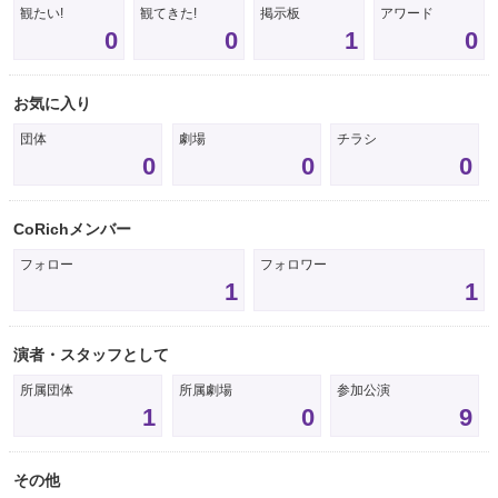
観たい!
観てきた!
掲示板
アワード
0
0
1
0
お気に入り
団体
劇場
チラシ
0
0
0
CoRichメンバー
フォロー
フォロワー
1
1
演者・スタッフとして
所属団体
所属劇場
参加公演
1
0
9
その他