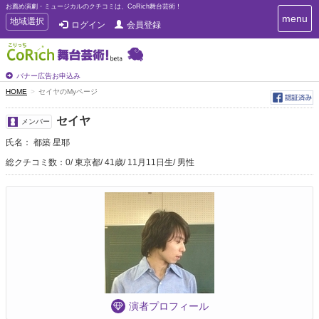
お薦め演劇・ミュージカルのクチコミは、CoRich舞台芸術！
T
menu
T
地域選択
ログイン
会員登録
o
o
g
g
g
g
l
l
バナー広告お申込み
e
e
HOME
セイヤのMyページ
n
n
a
a
v
セイヤ
メンバー
i
v
g
氏名： 都築 星耶
i
a
g
総クチコミ数：0
東京都
41歳
11月11日生
男性
t
a
i
t
o
n
i
o
n
演者プロフィール