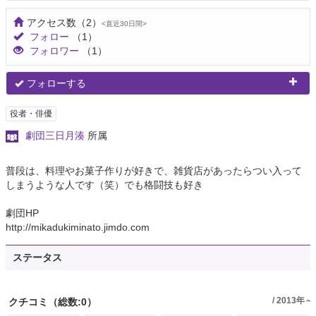
アクセス数
（2）
<直近30日間>
フォロー
（1）
フォロワー
（1）
フォローする
役者・俳優
劇団三日月湊
所属
普段は、料理やお菓子作りが好きで、雑貨店があったらつい入って
しまうような人です（笑）でも格闘技も好き
劇団HP
http://mikadukiminato.jimdo.com
ステータス
/ 2013年～
クチコミ
（総数:0）