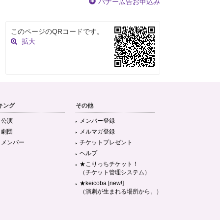
バナー広告お申込み
このページのQRコードです。
拡大
キング
その他
目公演
メンバー登録
目劇団
メルマガ登録
目メンバー
チケットプレゼント
ヘルプ
★こりっちチケット！
（チケット管理システム）
★keicoba [new!]
（演劇が生まれる場所から。）