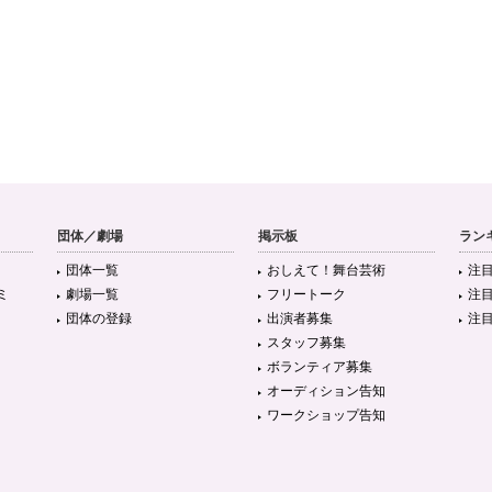
団体／劇場
掲示板
ラン
団体一覧
おしえて！舞台芸術
注
ミ
劇場一覧
フリートーク
注
団体の登録
出演者募集
注
スタッフ募集
ボランティア募集
オーディション告知
ワークショップ告知