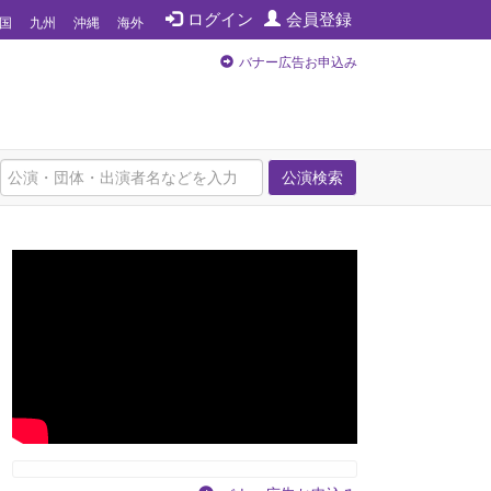
ログイン
会員登録
国
九州
沖縄
海外
バナー広告お申込み
公演検索