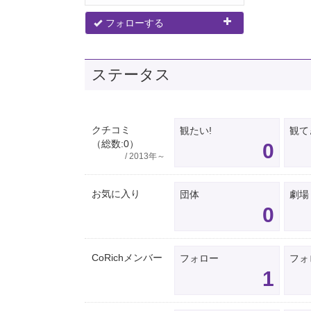
フォローする
ステータス
クチコミ
観たい!
観て
（総数:0）
0
/ 2013年～
お気に入り
団体
劇場
0
CoRichメンバー
フォロー
フォ
1