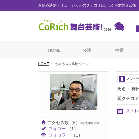
お薦め演劇・ミュージカルのクチコミは、CoRich舞台芸術
HOME
公演
検索
HOME
うめやんのMyページ
メンバ
氏名： 梅
総クチコミ
ストレ
アクセス数
（5）
<直近30日間>
フォロー
（1）
フォロワー
（1）