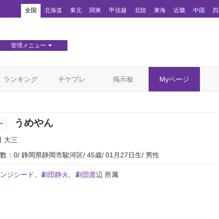
！
全国
北海道
東北
関東
甲信越
北陸
東海
近畿
中国
四
管理メニュー
団体WEBサイト管理
顧客管理
ランキング
チケプレ
掲示板
Myページ
うめやん
ー
田 大三
数：0
静岡県静岡市駿河区
45歳
01月27日生
男性
ンジシード
、
劇団静火
、
劇団渡辺
所属