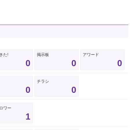
きた!
掲示板
アワード
0
0
0
チラシ
0
0
ロワー
1