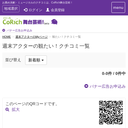
お薦め演劇・ミュージカルのクチコミは、CoRich舞台芸術！
T
menu
T
地域選択
ログイン
会員登録
o
o
g
g
g
g
l
l
バナー広告お申込み
e
e
HOME
週末アクターのMyページ
観たい！クチコミ一覧
n
n
a
週末アクターの観たい！クチコミ一覧
a
v
i
v
g
i
並び替え
新着順
a
g
t
a
i
0-0件 / 0件中
t
o
n
i
バナー広告お申込み
o
n
このページのQRコードです。
拡大