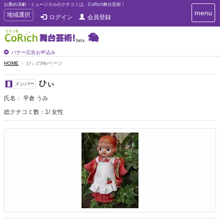
お薦め演劇・ミュージカルのクチコミは、CoRich舞台芸術！
T
menu
T
地域選択
ログイン
会員登録
o
o
g
g
g
g
l
l
バナー広告お申込み
e
e
HOME
ひぃのMyページ
n
n
a
a
v
ひぃ
メンバー
i
v
g
氏名： 平倉 うみ
i
a
g
総クチコミ数：1
女性
t
a
i
t
o
n
i
o
n