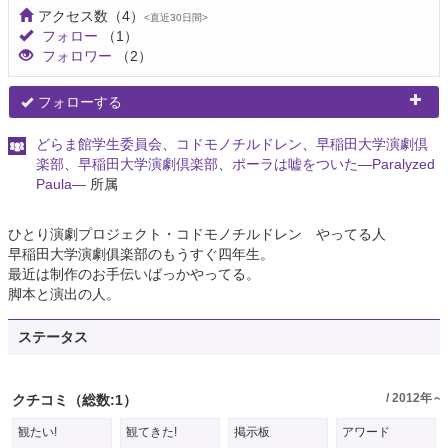
アクセス数
（4）
<直近30日間>
フォロー
（1）
フォロワー
（2）
フォローする
どらま館学生委員会
、
コドモノチルドレン
、
早稲田大学演劇倶
楽部
、
早稲田大学演劇倶楽部
、
ポーラは嘘をついた―Paralyzed
Paula―
所属
ひとり演劇プロジェクト・コドモノチルドレン やってる人
早稲田大学演劇俱楽部のもうすぐ四年生。
最近は制作のお手伝いばっかやってる。
脚本と演出の人。
ステータス
/ 2012年～
クチコミ
（総数:1）
観たい!
観てきた!
掲示板
アワード