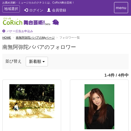
お薦め演劇・ミュージカルのクチコミは、CoRich舞台芸術！
T
menu
T
地域選択
ログイン
会員登録
o
o
g
g
g
g
l
l
バナー広告お申込み
e
e
HOME
南無阿弥陀ババアのMyページ
フォロワー一覧
n
n
a
南無阿弥陀ババアのフォロワー
a
v
i
v
g
i
並び替え
新着順
a
g
t
a
i
1-4件 / 4件中
t
o
n
i
o
n