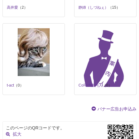
高井愛
（2）
静姉（しづねぇ）
（15）
t-act
（0）
CoRich案内人
（0）
バナー広告お申込み
このページのQRコードです。
拡大