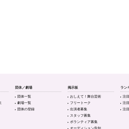
団体／劇場
掲示板
ラン
団体一覧
おしえて！舞台芸術
注
ミ
劇場一覧
フリートーク
注
団体の登録
出演者募集
注
スタッフ募集
ボランティア募集
オーディション告知