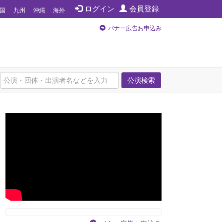
ログイン
会員登録
国
九州
沖縄
海外
バナー広告お申込み
公演検索