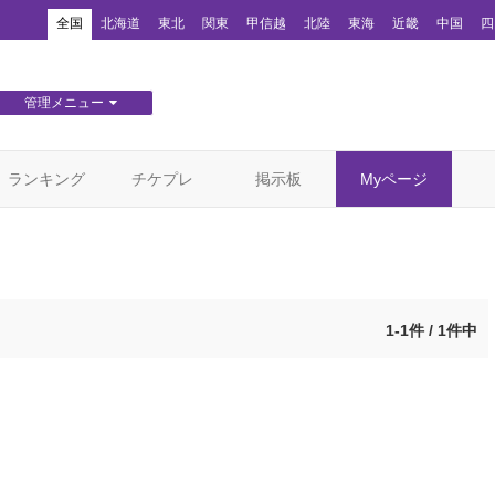
！
全国
北海道
東北
関東
甲信越
北陸
東海
近畿
中国
四
管理メニュー
団体WEBサイト管理
顧客管理
ランキング
チケプレ
掲示板
Myページ
1-1件 / 1件中