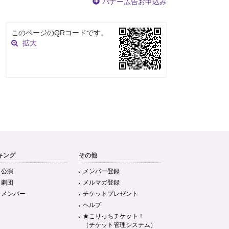
バナー広告お申込み
このページのQRコードです。
拡大
キング
その他
目公演
メンバー登録
目劇団
メルマガ登録
目メンバー
チケットプレゼント
ヘルプ
★こりっちチケット！
（チケット管理システム）