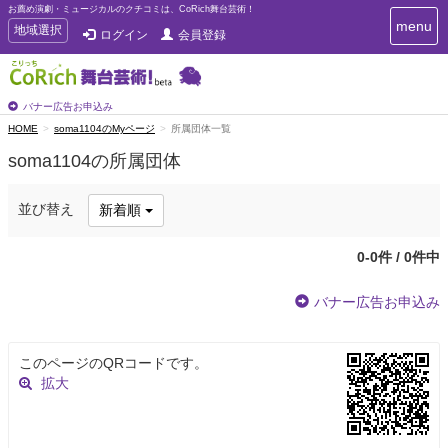
お薦め演劇・ミュージカルのクチコミは、CoRich舞台芸術！
T
menu
T
地域選択
ログイン
会員登録
o
o
g
g
g
g
l
l
バナー広告お申込み
e
e
HOME
soma1104のMyページ
所属団体一覧
n
n
a
soma1104の所属団体
a
v
i
v
g
i
並び替え
新着順
a
g
t
a
i
0-0件 / 0件中
t
o
n
i
バナー広告お申込み
o
n
このページのQRコードです。
拡大