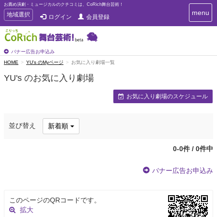
お薦め演劇・ミュージカルのクチコミは、CoRich舞台芸術！
T
menu
T
地域選択
ログイン
会員登録
o
o
g
g
g
g
l
l
バナー広告お申込み
e
e
HOME
YU's のMyページ
お気に入り劇場一覧
n
n
a
YU's のお気に入り劇場
a
v
i
v
お気に入り劇場のスケジュール
g
i
a
g
t
a
i
並び替え
新着順
t
o
n
i
o
0-0件 / 0件中
n
バナー広告お申込み
このページのQRコードです。
拡大