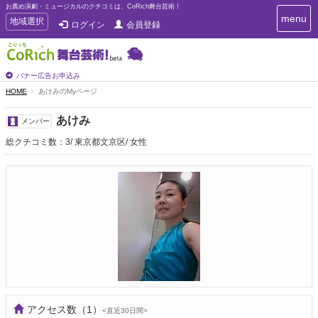
お薦め演劇・ミュージカルのクチコミは、CoRich舞台芸術！
T
menu
T
地域選択
ログイン
会員登録
o
o
g
g
g
g
l
l
バナー広告お申込み
e
e
HOME
あけみのMyページ
n
n
a
a
v
あけみ
メンバー
i
v
g
総クチコミ数：3
東京都文京区
女性
i
a
g
t
a
i
t
o
n
i
o
n
アクセス数
（1）
<直近30日間>