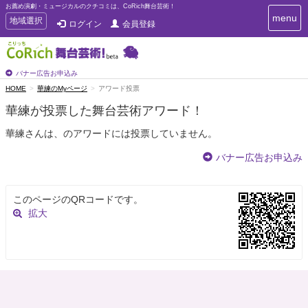
お薦め演劇・ミュージカルのクチコミは、CoRich舞台芸術！
T
menu
T
地域選択
ログイン
会員登録
o
o
g
g
g
g
l
l
バナー広告お申込み
e
e
HOME
華練のMyページ
アワード投票
n
n
a
華練が投票した舞台芸術アワード！
a
v
i
v
華練さんは、のアワードには投票していません。
g
i
a
g
バナー広告お申込み
t
a
i
t
o
n
i
このページのQRコードです。
o
拡大
n