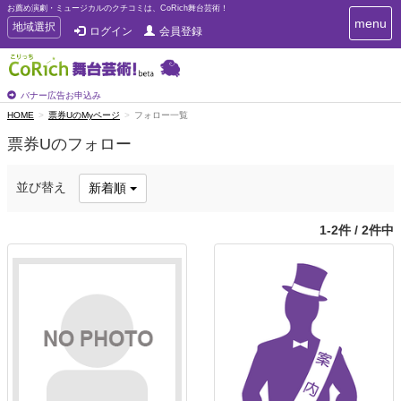
お薦め演劇・ミュージカルのクチコミは、CoRich舞台芸術！
T
menu
T
地域選択
ログイン
会員登録
o
o
g
g
g
g
l
l
バナー広告お申込み
e
e
HOME
票券UのMyページ
フォロー一覧
n
n
a
票券Uのフォロー
a
v
i
v
g
i
並び替え
新着順
a
g
t
a
i
1-2件 / 2件中
t
o
n
i
o
n