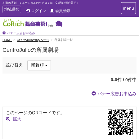
お薦め演劇・ミュージカルのクチコミは、CoRich舞台芸術！
T
menu
T
地域選択
ログイン
会員登録
o
o
g
g
g
g
l
l
バナー広告お申込み
e
e
HOME
CentroJulioのMyページ
所属劇場一覧
n
n
a
CentroJulioの所属劇場
a
v
i
v
g
i
並び替え
新着順
a
g
t
a
i
0-0件 / 0件中
t
o
n
i
バナー広告お申込み
o
n
このページのQRコードです。
拡大